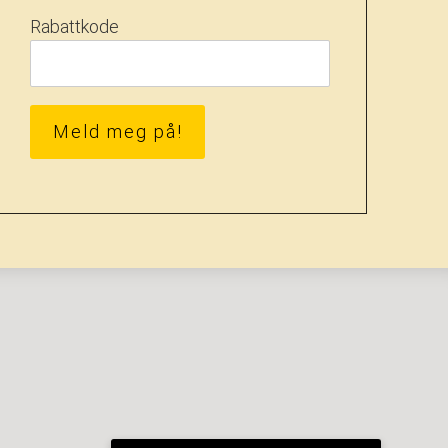
Rabattkode
Meld meg på!