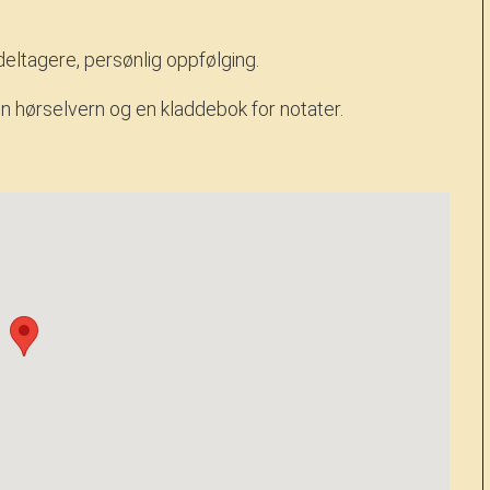
 deltagere, persønlig oppfølging.
en hørselvern og en kladdebok for notater.