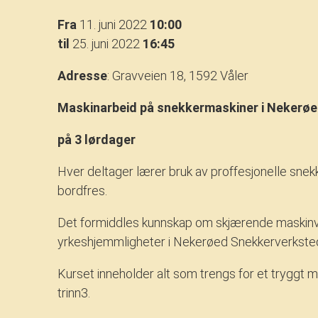
Fra
11. juni 2022
10:00
til
25. juni 2022
16:45
Adresse
: Gravveien 18, 1592 Våler
Maskinarbeid på snekkermaskiner i Nekerø
på 3 lørdager
Hver deltager lærer bruk av proffesjonelle snekke
bordfres.
Det formiddles kunnskap om skjærende maskinve
yrkeshjemmligheter i Nekerøed Snekkerverksted, 
Kurset inneholder alt som trengs for et tryggt m
trinn3.