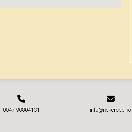
0047-90804131
info@nekeroed.no