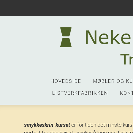
HOVEDSIDE
MØBLER OG K
LISTVERKFABRIKKEN
KON
smykkeskrin-kurset
er for tiden det minste kur
perfekt for deg hvis du ønsker å lage noe fint i t