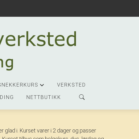
SNEKKERKURS
VERKSTED
+
DING
NETTBUTIKK
r glad i. Kurset varer i 2 dager og passer
r. Kurset tilbys som helgekurs, dvs. lørdag og