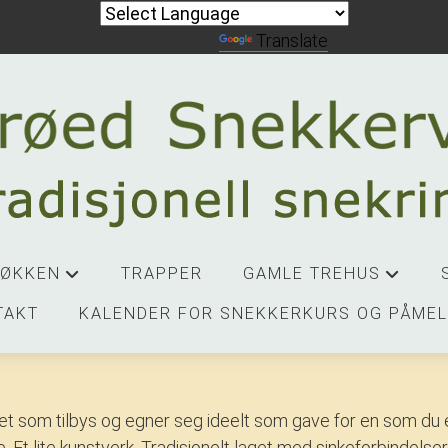
Powered by
Translate
JØKKEN
TRAPPER
GAMLE TREHUS
+
+
TAKT
KALENDER FOR SNEKKERKURS OG PÅMEL
set som tilbys og egner seg ideelt som gave for en som du e
re. Et lite kunstverk. Tradisjonelt laget med sinkeforbindelse