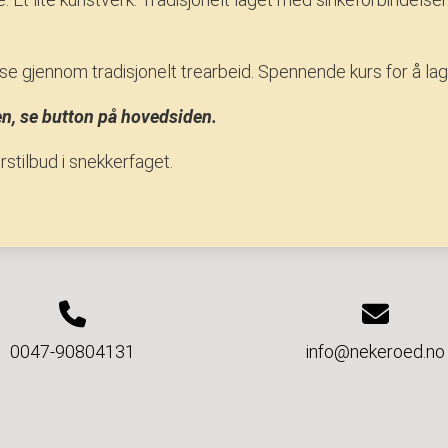
reise gjennom tradisjonelt trearbeid. Spennende kurs for å lag
n, se button på hovedsiden.
tilbud i snekkerfaget.
0047-90804131
info@nekeroed.no