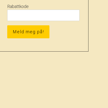
Rabattkode
Meld meg på!