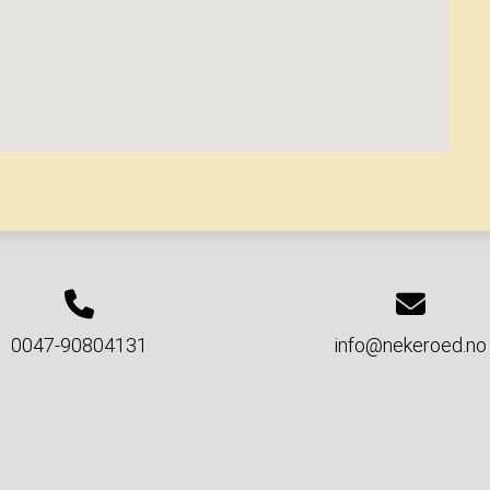
0047-90804131
info@nekeroed.no