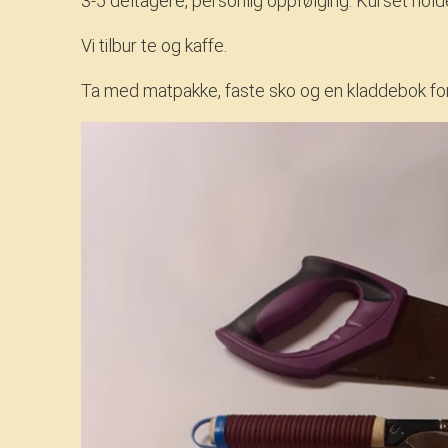
3-5 deltagere, personlig oppfølging. Kurset holde
Vi tilbur te og kaffe.
Ta med matpakke, faste sko og en kladdebok for 