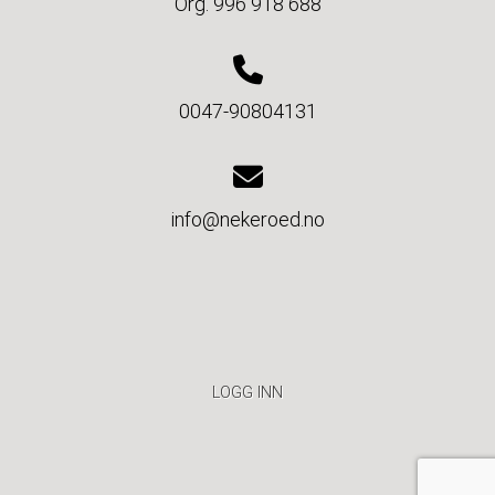
Org. 996 918 688
0047-90804131
info@nekeroed.no
LOGG INN