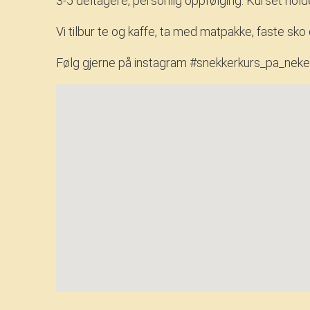
3-5 deltagere, personlig oppfølging. Kurset holde
Vi tilbur te og kaffe, ta med matpakke, faste sko
Følg gjerne på instagram #snekkerkurs_pa_neker