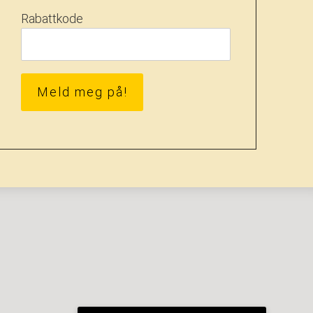
Rabattkode
Meld meg på!