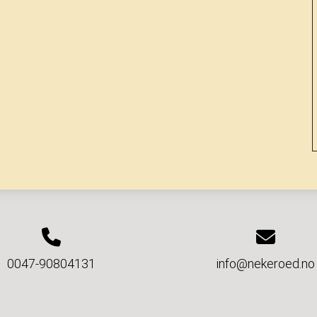
0047-90804131
info@nekeroed.no