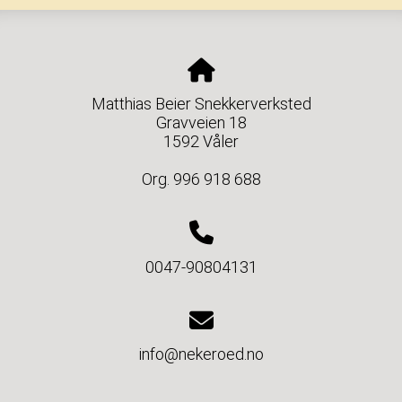
Matthias Beier Snekkerverksted
Gravveien 18
1592 Våler
Org. 996 918 688
0047-90804131
info@nekeroed.no