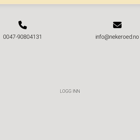
0047-90804131
info@nekeroed.no
LOGG INN