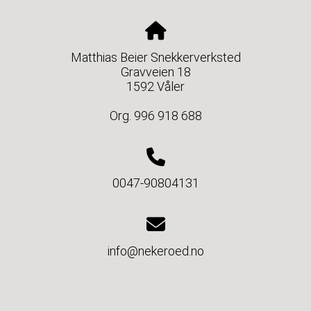
Matthias Beier Snekkerverksted
Gravveien 18
1592 Våler
Org. 996 918 688
0047-90804131
info@nekeroed.no