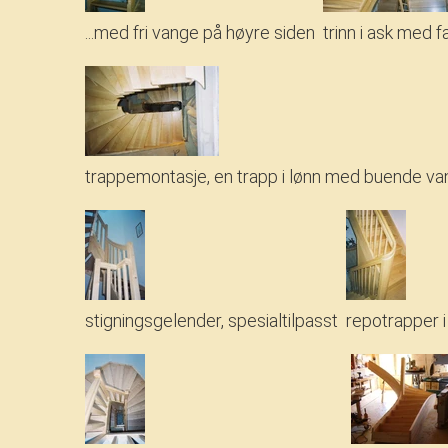
...med fri vange på høyre siden
trinn i ask med f
trappemontasje, en trapp i lønn med buende van
stigningsgelender, spesialtilpasst
repotrapper i