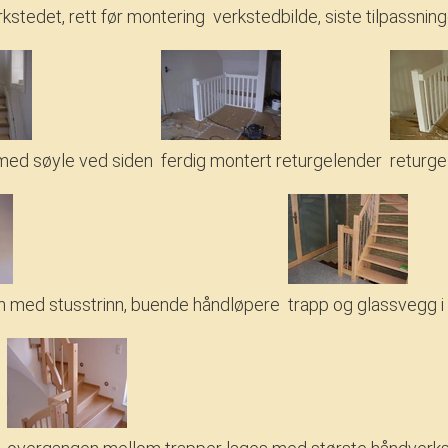
rkstedet, rett før montering
verkstedbilde, siste tilpassning
 med søyle ved siden
ferdig montert returgelender
returge
n med stusstrinn, buende håndløpere
trapp og glassvegg i