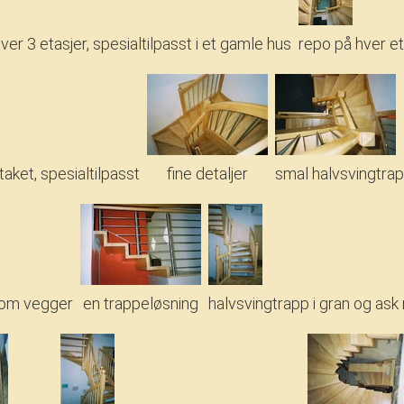
er 3 etasjer, spesialtilpasst i et gamle hus
repo på hver et
taket, spesialtilpasst
fine detaljer
smal halvsvingtrapp
llom vegger
en trappeløsning
halvsvingtrapp i gran og ask