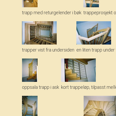
trapp med returgelender i bøk
trappeprosjekt ov
trapper vist fra undersiden
en liten trapp under 
oppsala trapp i ask
kort trappeløp, tilpasst me