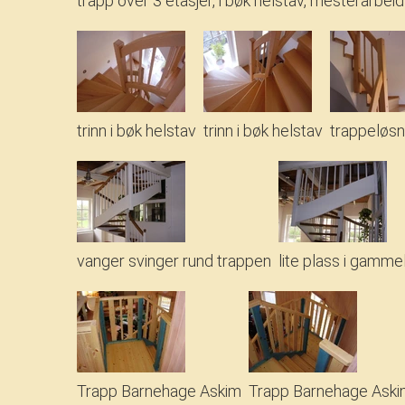
trapp over 3 etasjer, i bøk helstav, mesterarbeid
trinn i bøk helstav
trinn i bøk helstav
trappeløsni
vanger svinger rund trappen
lite plass i gamme
Trapp Barnehage Askim
Trapp Barnehage Ask