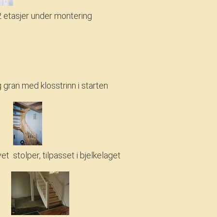
2 etasjer under montering
g gran med klosstrinn i starten
vet
stolper, tilpasset i bjelkelaget