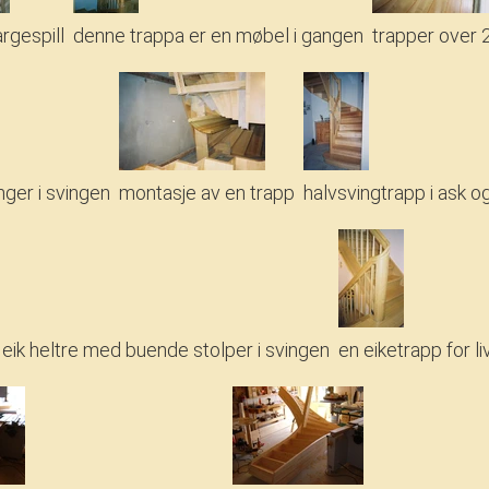
argespill
denne trappa er en møbel i gangen
trapper over 
ger i svingen
montasje av en trapp
halvsvingtrapp i ask o
 eik heltre med buende stolper i svingen
en eiketrapp for li