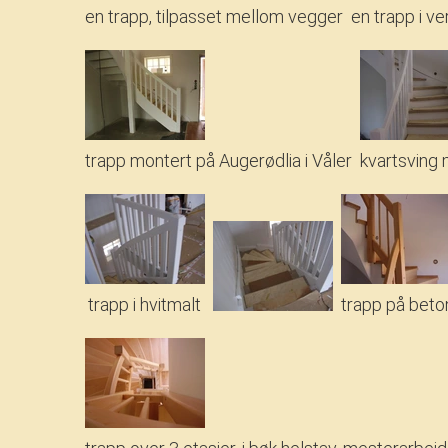
en trapp, tilpasset mellom vegger
en trapp i ve
trapp montert på Augerødlia i Våler
kvartsving
trapp i hvitmalt
trapp på beto