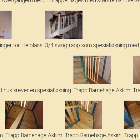
overgangen mellom trapper lages med største håndverks
nger for lite plass
3/4 svingtrapp som spesialløsning me
lt hus krever en spesialløsning
Trapp Barnehage Askim
Tr
im
Trapp Barnehage Askim
Trapp Barnehage Askim
Trapp