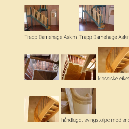
Trapp Barnehage Askim
Trapp Barnehage Ask
klassiske eike
håndlaget svingstolpe med sn