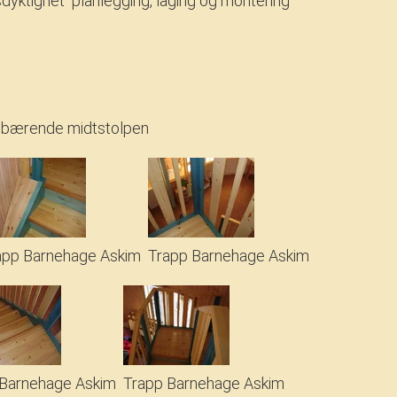
dyktighet
planlegging, laging og montering
d bærende midtstolpen
app Barnehage Askim
Trapp Barnehage Askim
 Barnehage Askim
Trapp Barnehage Askim