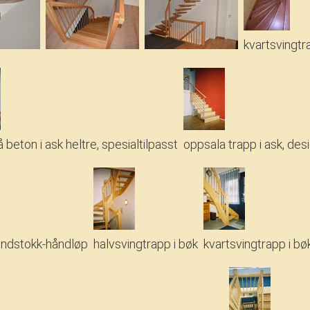
kvartsvingtra
 beton i ask heltre, spesialtilpasst
oppsala trapp i ask, de
rundstokk-håndløp
halvsvingtrapp i bøk
kvartsvingtrapp i bø